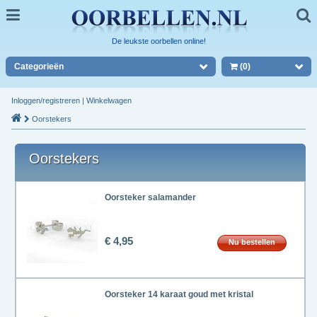
De leukste oorbellen online!
Categorieën
(0)
Inloggen/registreren
|
Winkelwagen
Oorstekers
Oorstekers
Oorsteker salamander
€ 4,95
Nu bestellen
Oorsteker 14 karaat goud met kristal