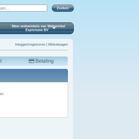
Zoeken
Meer webwinkels van Webwinkel
Exploitatie BV
Inloggen/registreren
|
Winkelwagen
t
Betaling
st.